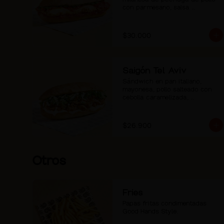
con parmesano, salsa 
pomodoro, mozzarella, pesto de 
albahaca y pimienta negra.
$30.000
Saigón Tel Aviv
Sándwich en pan italiano, 
mayonesa, pollo salteado con 
cebolla caramelizada, 
ensaladilla de hierbas con 
pepino. Servido con mayo 
sriracha aparte.
$26.900
Otros
Fries
Papas fritas condimentadas 
Good Hands Style.