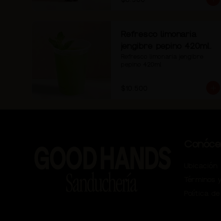
Refresco limonaria
jengibre pepino 420ml.
Refresco limonaria jengibre 
pepino 420ml
$10.500
Conóce
Ubicación
Términos y
Política de