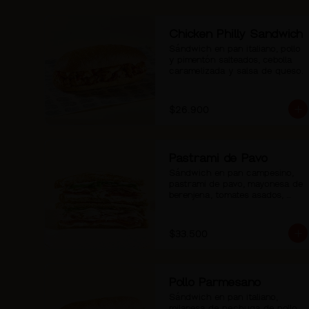
Chicken Philly Sandwich
Sándwich en pan italiano, pollo 
y pimentón salteados, cebolla 
caramelizada y salsa de queso.
$26.900
Pastrami de Pavo
Sándwich en pan campesino, 
pastrami de pavo, mayonesa de 
berenjena, tomates asados, 
rúgula y pimienta.
$33.500
Pollo Parmesano
Sándwich en pan italiano, 
milanesa de pechuga de pollo 