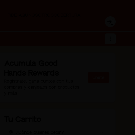
PIDE AQUÍ
NOSOTROS
COBERTURA
Login
Acumula
Good
Hands Rewards
Únete
Regístrate, gana puntos con tus
compras y canjealos por productos
y más
Tu Carrito
¿Dónde quieres pedir?