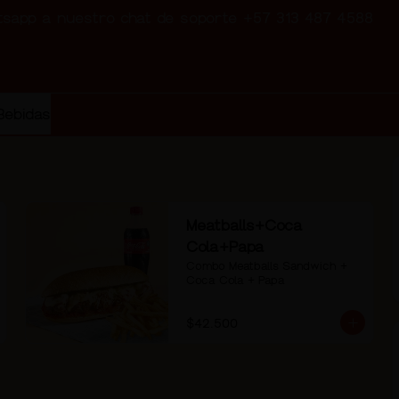
atsapp a nuestro chat de soporte +57 313 487 4588
Bebidas
Meatballs+Coca
Cola+Papa
Combo Meatballs Sandwich + 
Coca Cola + Papa
$42.500