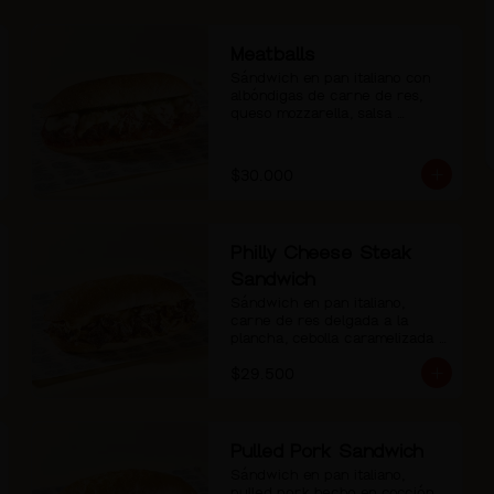
Meatballs
Sándwich en pan italiano con 
albóndigas de carne de res, 
queso mozzarella, salsa 
pomodoro y pesto de albahaca.
$30.000
Philly Cheese Steak
Sandwich
Sándwich en pan italiano, 
carne de res delgada a la 
plancha, cebolla caramelizada y 
salsa de queso.
$29.500
Pulled Pork Sandwich
Sándwich en pan italiano, 
pulled pork hecho en cocción 