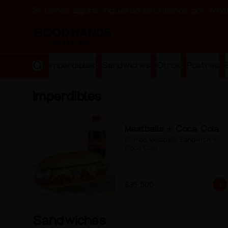
Si tienes alguna inquietud escríbenos por Wh
Imperdibles
Sandwiches
Otros
Postres
Imperdibles
Meatballs + Coca Cola
Combo Meatballs Sandwich + 
Coca Cola
$35.500
Sandwiches