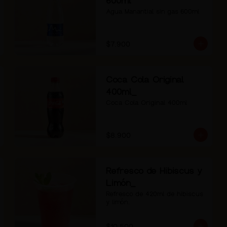
600ml
Agua Manantial sin gas 600ml
$7.900
Coca Cola Original
400ml_
Coca Cola Original 400ml
$8.900
Refresco de Hibiscus y
Limón_
Refresco de 420ml de hibiscus 
y limón.
$10.500