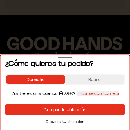
¿Cómo quieres tu pedido?
Conócenos
Domicilio
Retiro
Ubicación
¿Ya tienes una cuenta
?
Inicia sesión con ella
Términos y condiciones
Política de privacidad
Compartir ubicación
O busca tu dirección
Mi cuenta