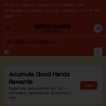
Si tienes alguna inquietud escríbenos por
Whatsapp a nuestro chat de soporte +57 313 487
4588
Abrir menu de navegación
Logi
¿Dónde quieres pedir?
Acumula
Good Hands
Rewards
Únete
Regístrate, gana puntos con tus
compras y canjealos por productos y
más