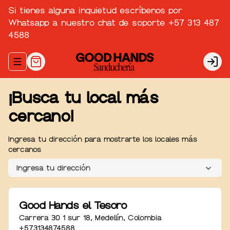
Si tienes alguna inquietud escríbenos por
Whatsapp a nuestro chat de soporte +57 313 487
4588
Abrir menu de navegación
Logi
¡Busca tu local más
cercano!
Ingresa tu dirección para mostrarte los locales más
cercanos
Ingresa tu dirección
Good Hands el Tesoro
Carrera 30 1 sur 18
,
Medellín
,
Colombia
+573134874588