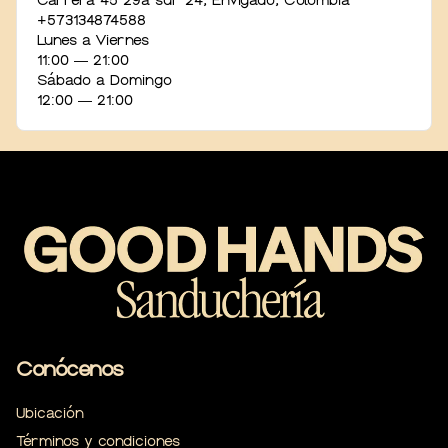
Carrera 45 29a sur 24
,
Envigado
,
Colombia
+573134874588
Lunes a Viernes
11:00 ― 21:00
Sábado a Domingo
12:00 ― 21:00
Conócenos
Ubicación
Términos y condiciones