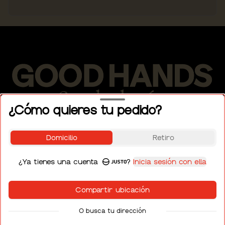
¿Cómo quieres tu pedido?
Conócenos
Domicilio
Retiro
Ubicación
¿Ya tienes una cuenta
?
Inicia sesión con ella
Términos y condiciones
Política de privacidad
Compartir ubicación
O busca tu dirección
Mi cuenta