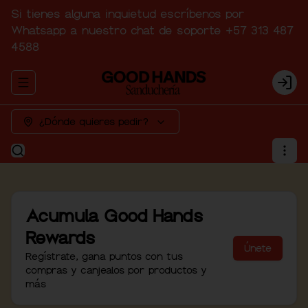
Si tienes alguna inquietud escríbenos por
Whatsapp a nuestro chat de soporte +57 313 487
4588
Abrir menu de navegación
Logi
¿Dónde quieres pedir?
Acumula
Good Hands
Rewards
Únete
Regístrate, gana puntos con tus
compras y canjealos por productos y
más