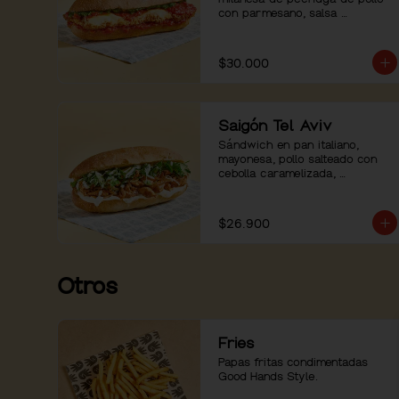
con parmesano, salsa 
pomodoro, mozzarella, pesto de 
albahaca y pimienta negra.
$30.000
Saigón Tel Aviv
Sándwich en pan italiano, 
mayonesa, pollo salteado con 
cebolla caramelizada, 
ensaladilla de hierbas con 
pepino. Servido con mayo 
sriracha aparte.
$26.900
Otros
Fries
Papas fritas condimentadas 
Good Hands Style.