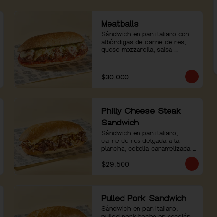
Meatballs
Sándwich en pan italiano con 
albóndigas de carne de res, 
queso mozzarella, salsa 
pomodoro y pesto de albahaca.
$30.000
Philly Cheese Steak
Sandwich
Sándwich en pan italiano, 
carne de res delgada a la 
plancha, cebolla caramelizada y 
salsa de queso.
$29.500
Pulled Pork Sandwich
Sándwich en pan italiano, 
pulled pork hecho en cocción 