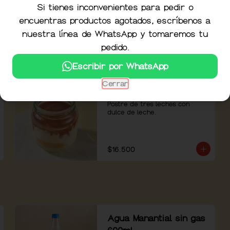
tostadas y vinagreta de 
Si tienes inconvenientes para pedir o
shallots.
encuentras productos agotados, escríbenos a
$17.900
nuestra línea de WhatsApp y tomaremos tu
pedido.
Escribir por WhatsApp
Cerrar
Postre Tres Leches
Postre de tres leches con 
dulce de leche.
$16.500
Agua Manantial sin gas