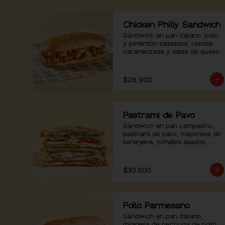
Chicken Philly Sandwich
Sándwich en pan italiano, pollo 
y pimentón salteados, cebolla 
caramelizada y salsa de queso.
$26.900
Pastrami de Pavo
Sándwich en pan campesino, 
pastrami de pavo, mayonesa de 
berenjena, tomates asados, 
rúgula y pimienta.
$33.500
Pollo Parmesano
Sándwich en pan italiano, 
milanesa de pechuga de pollo 