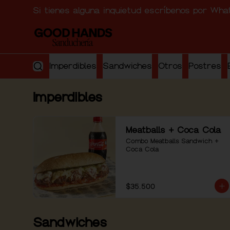
Si tienes alguna inquietud escríbenos por Wh
Imperdibles
Sandwiches
Otros
Postres
Imperdibles
Meatballs + Coca Cola
Combo Meatballs Sandwich + 
Coca Cola
$35.500
Sandwiches