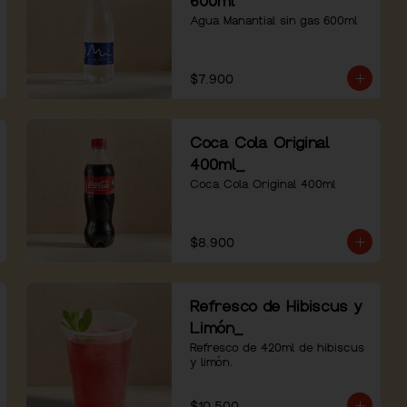
600ml
Agua Manantial sin gas 600ml
$7.900
Coca Cola Original
400ml_
Coca Cola Original 400ml
$8.900
Refresco de Hibiscus y
Limón_
Refresco de 420ml de hibiscus 
y limón.
$10.500