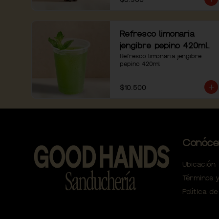
Refresco limonaria
jengibre pepino 420ml.
Refresco limonaria jengibre 
pepino 420ml
$10.500
Conóce
Ubicación
Términos y
Política de