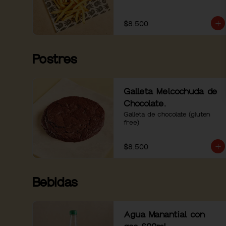
$8.500
Postres
Galleta Melcochuda de
Chocolate.
Galleta de chocolate (gluten 
free)
$8.500
Bebidas
Agua Manantial con