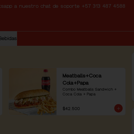
atsapp a nuestro chat de soporte +57 313 487 4588
Bebidas
Meatballs+Coca
Cola+Papa
Combo Meatballs Sandwich + 
Coca Cola + Papa
$42.500