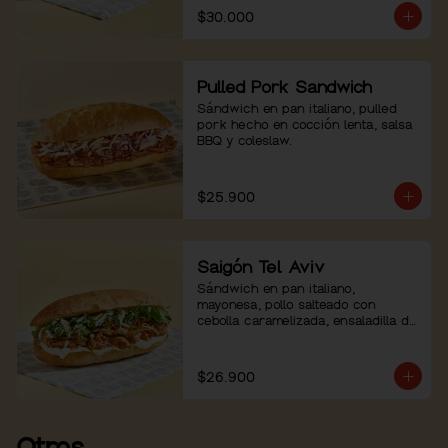
$30.000
Pulled Pork Sandwich
Sándwich en pan italiano, pulled 
pork hecho en cocción lenta, salsa 
BBQ y coleslaw.
$25.900
Saigón Tel Aviv
Sándwich en pan italiano, 
mayonesa, pollo salteado con 
cebolla caramelizada, ensaladilla de 
hierbas con pepino. Servido con 
mayo sriracha aparte.
$26.900
Otros