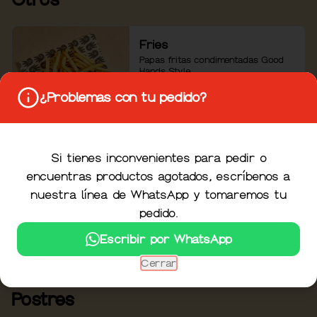
Fries
Papas fritas condimentadas Good 
Hands Style.
¿Problemas con tu pedido?
$8.500
Si tienes inconvenientes para pedir o
Side Salad
encuentras productos agotados, escríbenos a
Mix de lechugas, tomates uvalina, 
nuestra línea de WhatsApp y tomaremos tu
pepino europeo, rábano, semillas 
de girasol tostadas y vinagreta de 
pedido.
shallots.
Escribir por WhatsApp
$17.900
Cerrar
Postres