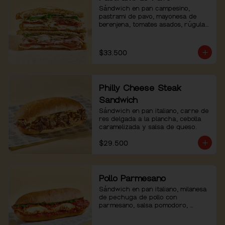
Sándwich en pan campesino, 
pastrami de pavo, mayonesa de 
berenjena, tomates asados, rúgula 
y pimienta.
$33.500
Philly Cheese Steak
Sandwich
Sándwich en pan italiano, carne de 
res delgada a la plancha, cebolla 
caramelizada y salsa de queso.
$29.500
Pollo Parmesano
Sándwich en pan italiano, milanesa 
de pechuga de pollo con 
parmesano, salsa pomodoro, 
mozzarella, pesto de albahaca y 
pimienta negra.