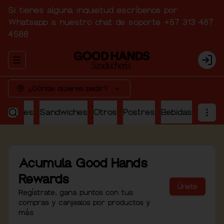
Si tienes alguna inquietud escríbenos por
Whatsapp a nuestro chat de soporte +57 313 487
4588
Abrir menu de navegación
Logi
¿Dónde quieres pedir?
perdibles
Sandwiches
Otros
Postres
Bebidas
Acumula
Good Hands
Rewards
Únete
Regístrate, gana puntos con tus
compras y canjealos por productos y
más