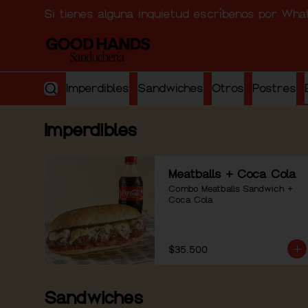
Si tienes alguna inquietud escríbenos por Wh
Imperdibles
Sandwiches
Otros
Postres
Imperdibles
Meatballs + Coca Cola
Combo Meatballs Sandwich + 
Coca Cola
$35.500
Sandwiches