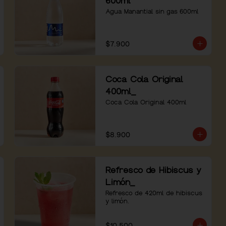
600ml
Agua Manantial sin gas 600ml
$7.900
Coca Cola Original
400ml_
Coca Cola Original 400ml
$8.900
Refresco de Hibiscus y
Limón_
Refresco de 420ml de hibiscus 
y limón.
$10.500