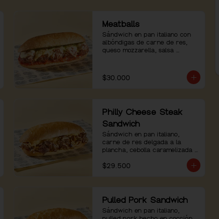
Meatballs
Sándwich en pan italiano con 
albóndigas de carne de res, 
queso mozzarella, salsa 
pomodoro y pesto de albahaca.
$30.000
Philly Cheese Steak
Sandwich
Sándwich en pan italiano, 
carne de res delgada a la 
plancha, cebolla caramelizada y 
salsa de queso.
$29.500
Pulled Pork Sandwich
Sándwich en pan italiano, 
pulled pork hecho en cocción 