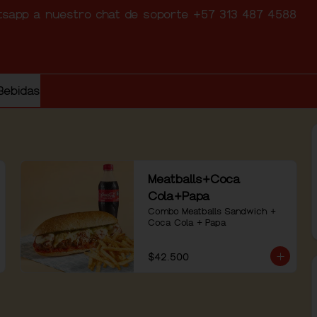
atsapp a nuestro chat de soporte +57 313 487 4588
Bebidas
Meatballs+Coca
Cola+Papa
Combo Meatballs Sandwich + 
Coca Cola + Papa
$42.500