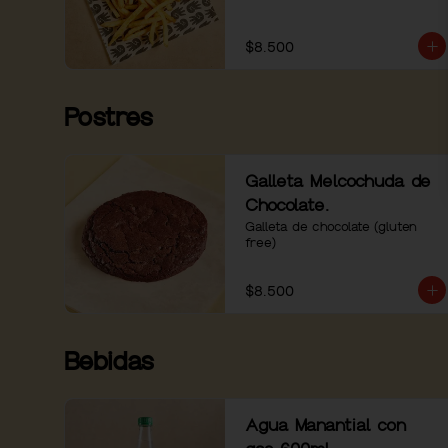
$8.500
Postres
Galleta Melcochuda de
Chocolate.
Galleta de chocolate (gluten 
free)
$8.500
Bebidas
Agua Manantial con