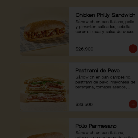
Chicken Philly Sandwich
Sándwich en pan italiano, pollo 
y pimentón salteados, cebolla 
caramelizada y salsa de queso.
$26.900
Pastrami de Pavo
Sándwich en pan campesino, 
pastrami de pavo, mayonesa de 
berenjena, tomates asados, 
rúgula y pimienta.
$33.500
Pollo Parmesano
Sándwich en pan italiano, 
milanesa de pechuga de pollo 