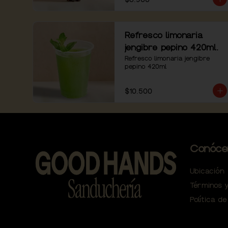
Refresco limonaria
jengibre pepino 420ml.
Refresco limonaria jengibre 
pepino 420ml
$10.500
Conóce
Ubicación
Términos y
Política de