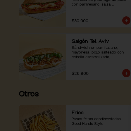
con parmesano, salsa 
pomodoro, mozzarella, pesto de 
albahaca y pimienta negra.
$30.000
Saigón Tel Aviv
Sándwich en pan italiano, 
mayonesa, pollo salteado con 
cebolla caramelizada, 
ensaladilla de hierbas con 
pepino. Servido con mayo 
sriracha aparte.
$26.900
Otros
Fries
Papas fritas condimentadas 
Good Hands Style.