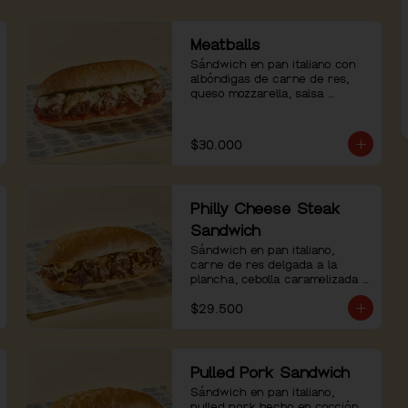
Meatballs
Sándwich en pan italiano con 
albóndigas de carne de res, 
queso mozzarella, salsa 
pomodoro y pesto de albahaca.
$30.000
Philly Cheese Steak
Sandwich
Sándwich en pan italiano, 
carne de res delgada a la 
plancha, cebolla caramelizada y 
salsa de queso.
$29.500
Pulled Pork Sandwich
Sándwich en pan italiano, 
pulled pork hecho en cocción 