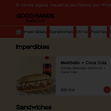
Si tienes alguna inquietud escríbenos por Wh
Imperdibles
Sandwiches
Otros
Postres
Imperdibles
Meatballs + Coca Cola
Combo Meatballs Sandwich + 
Coca Cola
$35.500
Sandwiches