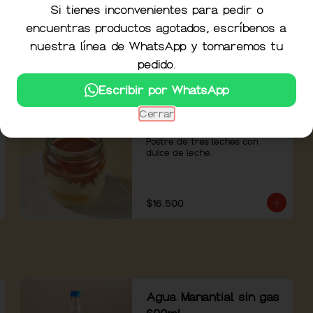
tostadas y vinagreta de 
Si tienes inconvenientes para pedir o
shallots.
encuentras productos agotados, escríbenos a
$17.900
nuestra línea de WhatsApp y tomaremos tu
pedido.
Escribir por WhatsApp
Cerrar
Postre Tres Leches
Postre de tres leches con 
dulce de leche.
$16.500
Agua Manantial sin gas