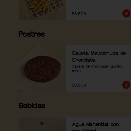
$8.500
Postres
Galleta Melcochuda de
Chocolate.
Galleta de chocolate (gluten 
free)
$8.500
Bebidas
Agua Manantial con