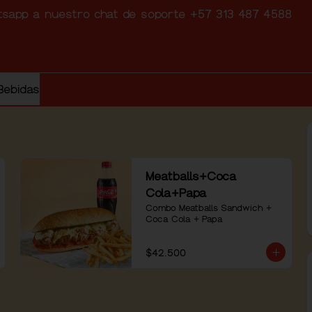
atsapp a nuestro chat de soporte +57 313 487 4588
Bebidas
Meatballs+Coca
Cola+Papa
Combo Meatballs Sandwich + 
Coca Cola + Papa
$42.500