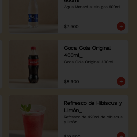
600ml
Agua Manantial sin gas 600ml
$7.900
Coca Cola Original
400ml_
Coca Cola Original 400ml
$8.900
Refresco de Hibiscus y
Limón_
Refresco de 420ml de hibiscus 
y limón.
$10.500