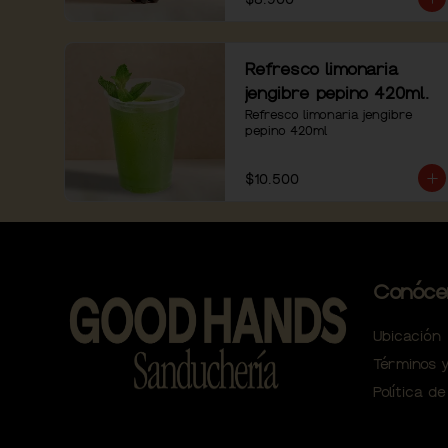
Refresco limonaria
jengibre pepino 420ml.
Refresco limonaria jengibre 
pepino 420ml
$10.500
Conóce
Ubicación
Términos y
Política de