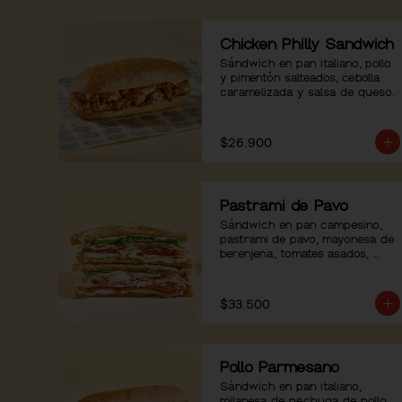
Chicken Philly Sandwich
Sándwich en pan italiano, pollo 
y pimentón salteados, cebolla 
caramelizada y salsa de queso.
$26.900
Pastrami de Pavo
Sándwich en pan campesino, 
pastrami de pavo, mayonesa de 
berenjena, tomates asados, 
rúgula y pimienta.
$33.500
Pollo Parmesano
Sándwich en pan italiano, 
milanesa de pechuga de pollo 