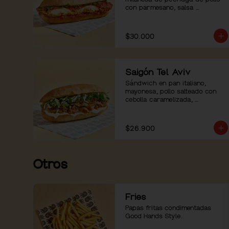
con parmesano, salsa 
pomodoro, mozzarella, pesto de 
albahaca y pimienta negra.
$30.000
Saigón Tel Aviv
Sándwich en pan italiano, 
mayonesa, pollo salteado con 
cebolla caramelizada, 
ensaladilla de hierbas con 
pepino. Servido con mayo 
sriracha aparte.
$26.900
Otros
Fries
Papas fritas condimentadas 
Good Hands Style.